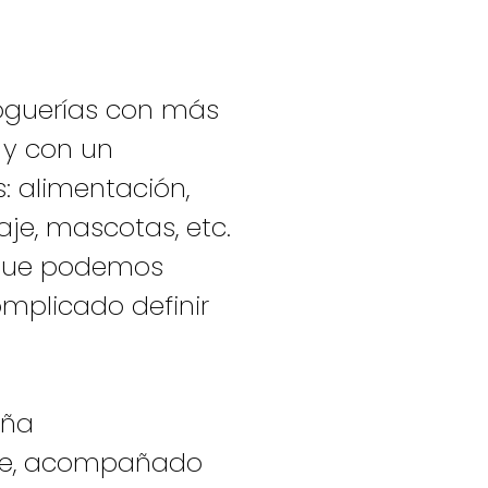
oguerías con más
 y con un
 alimentación,
aje, mascotas, etc.
s que podemos
omplicado definir
aña
ue, acompañado