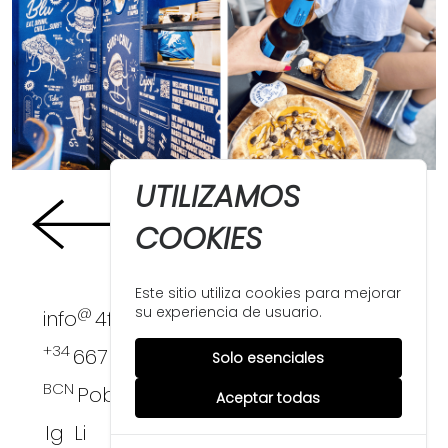
UTILIZAMOS
COOKIES
Este sitio utiliza cookies para mejorar
@
su experiencia de usuario.
info
4funkies.com
+34
667 396 124
Solo esenciales
BCN
PobleNou
Aceptar todas
Ig
Li