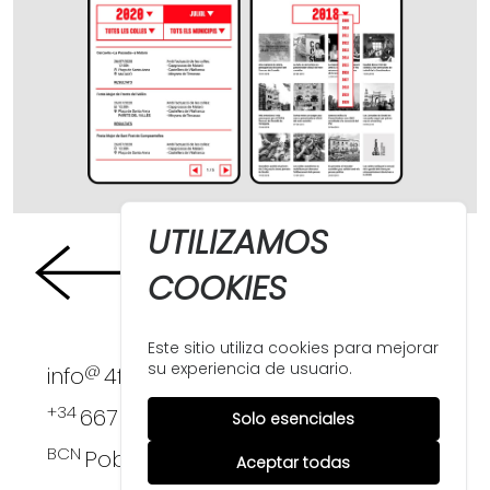
UTILIZAMOS
COOKIES
Este sitio utiliza cookies para mejorar
su experiencia de usuario.
@
info
4funkies.com
+34
667 396 124
Solo esenciales
BCN
PobleNou
Aceptar todas